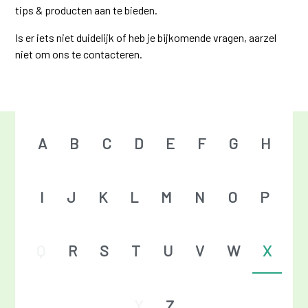
tips & producten aan te bieden.
Is er iets niet duidelijk of heb je bijkomende vragen, aarzel
niet om ons te contacteren.
A
B
C
D
E
F
G
H
I
J
K
L
M
N
O
P
Q
R
S
T
U
V
W
X
Y
Z