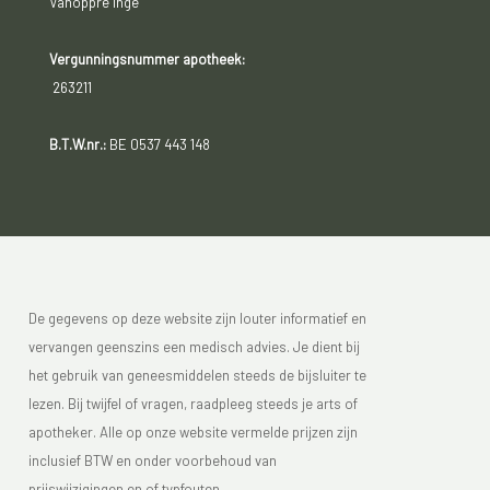
Vanoppré Inge
Vergunningsnummer apotheek:
263211
B.T.W.nr.:
BE 0537 443 148
De gegevens op deze website zijn louter informatief en
vervangen geenszins een medisch advies. Je dient bij
het gebruik van geneesmiddelen steeds de bijsluiter te
lezen. Bij twijfel of vragen, raadpleeg steeds je arts of
apotheker. Alle op onze website vermelde prijzen zijn
inclusief BTW en onder voorbehoud van
prijswijzigingen en of typfouten.