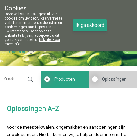
Cookies
Apotheek Vanoppré Tienen
Deze website maakt gebruik van
016/81 14 80
cookies om uw gebruikservaring te
verbeteren en om onze diensten en
Ik ga akkoord
aanbiedingen aan te passen aan
uw interesses. Door op deze
website te blijven, accepteert u dit
gebruik van cookies.
Klik hier voor
meer info
.
gesloten
Producten
Oplossingen
Oplossingen A-Z
Voor de meeste kwalen, ongemakken en aandoeningen zijn
er oplossingen. Hierbij kunnen wij je helpen door informatie,