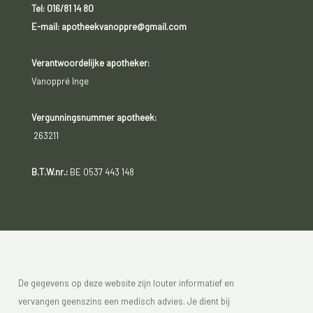
Tel:
016/81 14 80
E-mail: apotheekvanoppre@gmail.com
Verantwoordelijke apotheker:
Vanoppré Inge
Vergunningsnummer apotheek:
263211
B.T.W.nr.:
BE 0537 443 148
De gegevens op deze website zijn louter informatief en
vervangen geenszins een medisch advies. Je dient bij