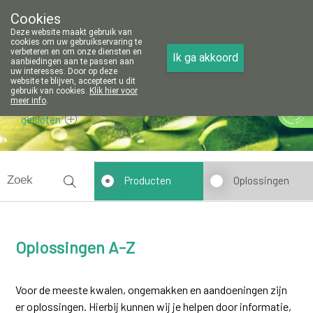
Cookies
Apotheek Vanoppré Tienen
Deze website maakt gebruik van
016/81 14 80
cookies om uw gebruikservaring te
verbeteren en om onze diensten en
Ik ga akkoord
aanbiedingen aan te passen aan
uw interesses. Door op deze
website te blijven, accepteert u dit
gebruik van cookies.
Klik hier voor
meer info
.
gesloten
Producten
Oplossingen
Oplossingen A-Z
Voor de meeste kwalen, ongemakken en aandoeningen zijn
er oplossingen. Hierbij kunnen wij je helpen door informatie,