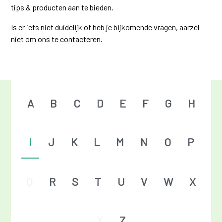
tips & producten aan te bieden.
Is er iets niet duidelijk of heb je bijkomende vragen, aarzel
niet om ons te contacteren.
A
B
C
D
E
F
G
H
I
J
K
L
M
N
O
P
Q
R
S
T
U
V
W
X
Y
Z