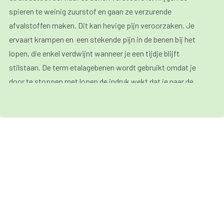
spieren te weinig zuurstof en gaan ze verzurende
afvalstoffen maken. Dit kan hevige pijn veroorzaken. Je
ervaart krampen en een stekende pijn in de benen bij het
lopen, die enkel verdwijnt wanneer je een tijdje blijft
stilstaan. De term etalagebenen wordt gebruikt omdat je
door te stoppen met lopen de indruk wekt dat je naar de
etalages kijkt.
Bij een heel slechte doorbloeding kunnen wondjes aan de
voeten of onderbenen heel moeilijk of zelfs niet genezen.
Naast pijn en een slechte wondheling kunnen volgende
klachten optreden:
koude voeten;
verdwijnen haargroei op voeten en tenen;