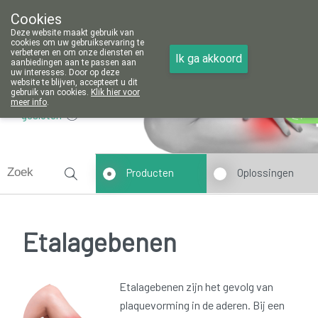
Cookies
Apotheek Vanoppré Tienen
Deze website maakt gebruik van
016/81 14 80
cookies om uw gebruikservaring te
verbeteren en om onze diensten en
Ik ga akkoord
aanbiedingen aan te passen aan
uw interesses. Door op deze
website te blijven, accepteert u dit
gebruik van cookies.
Klik hier voor
meer info
.
gesloten
Producten
Oplossingen
Etalagebenen
Etalagebenen zijn het gevolg van
plaquevorming in de aderen. Bij een