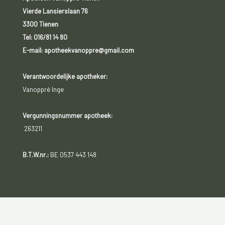
Vierde Lansierslaan 76
3300 Tienen
Tel:
016/81 14 80
E-mail: apotheekvanoppre@gmail.com
Verantwoordelijke apotheker:
Vanoppré Inge
Vergunningsnummer apotheek:
263211
B.T.W.nr.:
BE 0537 443 148