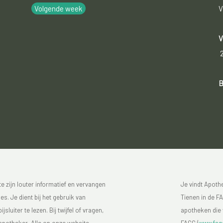
Volgende week
V
V
B
 zijn louter informatief en vervangen
Je vindt Apot
s. Je dient bij het gebruik van
Tienen in de FA
luiter te lezen. Bij twijfel of vragen,
apotheken die 