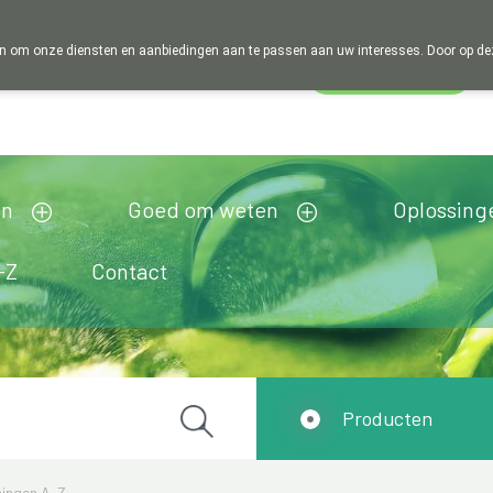
 om onze diensten en aanbiedingen aan te passen aan uw interesses. Door op deze w
Wachtdienst
Nu
gesloten
opent om 14u00
en
Goed om weten
Oplossing
-Z
Contact
Producten
ingen A-Z