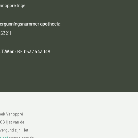
anoppré Inge
ergunningsnummer apotheek:
263211
.T.W.nr.:
BE 0537 443 148
heek Vanoppré
GG lijst van de
vergund zijn. Het