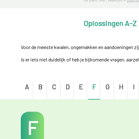
Oplossingen A-Z
Voor de meeste kwalen, ongemakken en aandoeningen zijn e
Is er iets niet duidelijk of heb je bijkomende vragen, aarz
A
B
C
D
E
F
G
H
I
F