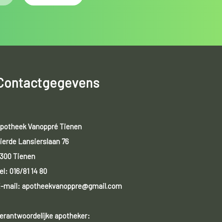
Contactgegevens
potheek Vanoppré Tienen
ierde Lansierslaan 76
300 Tienen
el:
016/81 14 80
-mail: apotheekvanoppre@gmail.com
erantwoordelijke apotheker: