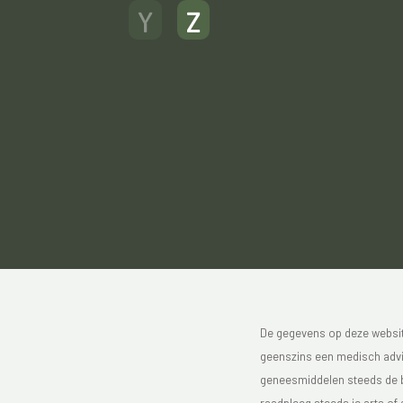
Y
Z
De gegevens op deze website
geenszins een medisch advie
geneesmiddelen steeds de bijs