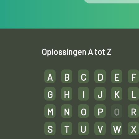
Oplossingen A tot Z
A
B
C
D
E
F
G
H
I
J
K
L
M
N
O
P
Q
R
S
T
U
V
W
X