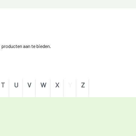
 producten aan te bieden.
T
U
V
W
X
Y
Z