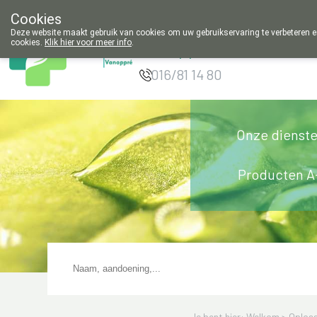
Cookies
Apotheek
Deze website maakt gebruik van cookies om uw gebruikservaring te verbeteren en
cookies.
Klik hier voor meer info
.
Vanoppré Tienen
016/81 14 80
Onze dienst
Producten A
Je bent hier: Welkom >
Oploss