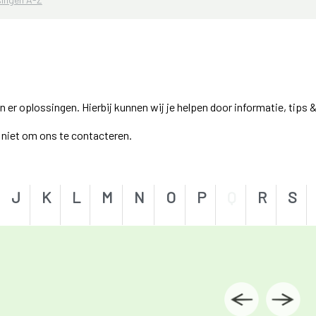
r oplossingen. Hierbij kunnen wij je helpen door informatie, tips &
el niet om ons te contacteren.
J
K
L
M
N
O
P
Q
R
S