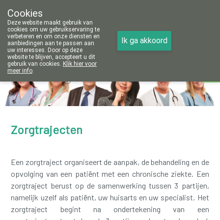
Cookies
Apotheek Vanoppré Tienen
Deze website maakt gebruik van
016/81 14 80
cookies om uw gebruikservaring te
verbeteren en om onze diensten en
Ik ga akkoord
aanbiedingen aan te passen aan
uw interesses. Door op deze
website te blijven, accepteert u dit
gebruik van cookies.
Klik hier voor
Vandaag
Nu
gesloten
meer info
.
Zorgtrajecten
Een zorgtraject organiseert de aanpak, de behandeling en de
opvolging van een patiënt met een chronische ziekte. Een
zorgtraject berust op de samenwerking tussen 3 partijen,
namelijk uzelf als patiënt, uw huisarts en uw specialist. Het
zorgtraject begint na ondertekening van een