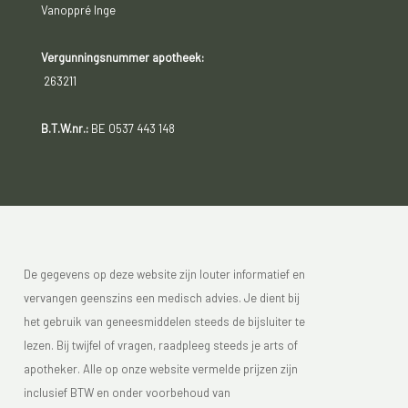
Vanoppré Inge
Vergunningsnummer apotheek:
263211
B.T.W.nr.:
BE 0537 443 148
De gegevens op deze website zijn louter informatief en
vervangen geenszins een medisch advies. Je dient bij
het gebruik van geneesmiddelen steeds de bijsluiter te
lezen. Bij twijfel of vragen, raadpleeg steeds je arts of
apotheker. Alle op onze website vermelde prijzen zijn
inclusief BTW en onder voorbehoud van