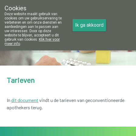
Cookies
Apotheek Vanoppré Tienen
Deze website maakt gebruik van
016/81 14 80
cookies om uw gebruikservaring te
verbeteren en om onze diensten en
Ik ga akkoord
aanbiedingen aan te passen aan
uw interesses. Door op deze
website te blijven, accepteert u dit
gebruik van cookies.
Klik hier voor
meer info
.
Vandaag
open tot 18u00
Tarieven
In
dit document
vindt u de tarieven van geconventioneerde
apothekers terug.