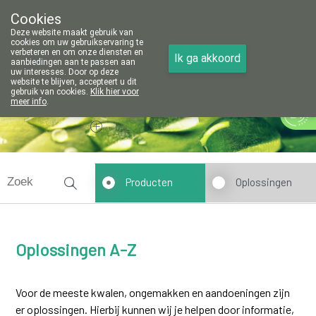
Cookies
Apotheek Vanoppré Tienen
Deze website maakt gebruik van
016/81 14 80
cookies om uw gebruikservaring te
verbeteren en om onze diensten en
Ik ga akkoord
aanbiedingen aan te passen aan
uw interesses. Door op deze
website te blijven, accepteert u dit
gebruik van cookies.
Klik hier voor
meer info
.
Vandaag
Nu
gesloten
Producten
Oplossingen
Oplossingen A-Z
Voor de meeste kwalen, ongemakken en aandoeningen zijn
er oplossingen. Hierbij kunnen wij je helpen door informatie,