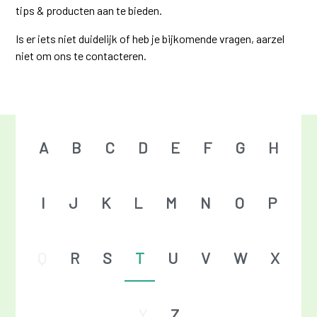
tips & producten aan te bieden.
Is er iets niet duidelijk of heb je bijkomende vragen, aarzel
niet om ons te contacteren.
A
B
C
D
E
F
G
H
I
J
K
L
M
N
O
P
Q
R
S
T
U
V
W
X
Y
Z