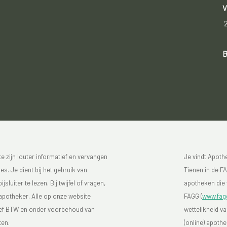
V
B
 zijn louter informatief en vervangen
Je vindt Apot
s. Je dient bij het gebruik van
Tienen in de FA
luiter te lezen. Bij twijfel of vragen,
apotheken die 
 apotheker. Alle op onze website
FAGG (
www.fag
sief BTW en onder voorbehoud van
wettelikheid v
ten.
(online) apoth