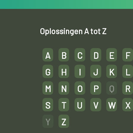
Oplossingen A tot Z
A
B
C
D
E
F
G
H
I
J
K
L
M
N
O
P
Q
R
S
T
U
V
W
X
Y
Z