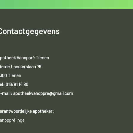
Contactgegevens
potheek Vanoppré Tienen
ierde Lansierslaan 76
300 Tienen
el:
016/81 14 80
-mail: apotheekvanoppre@gmail.com
erantwoordelijke apotheker:
anoppré Inge