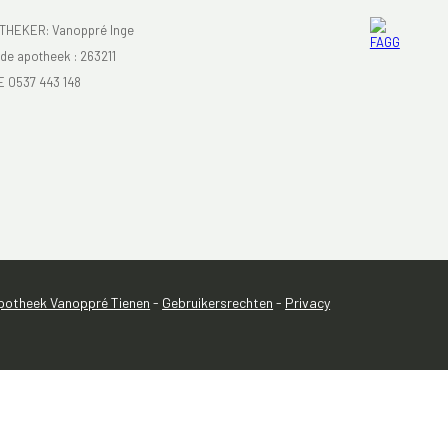
HEKER: Vanoppré Inge
e apotheek :
263211
E 0537 443 148
otheek Vanoppré Tienen
-
Gebruikersrechten
-
Privacy