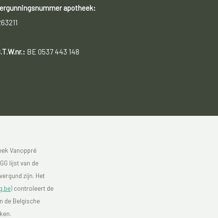
ergunningsnummer apotheek:
263211
.T.W.nr.:
BE 0537 443 148
heek Vanoppré
GG lijst van de
vergund zijn. Het
g.be)
controleert de
an de Belgische
eken.