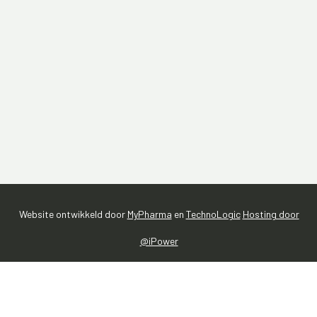
Website ontwikkeld door
MyPharma
en
TechnoLogic
Hosting door
@iPower