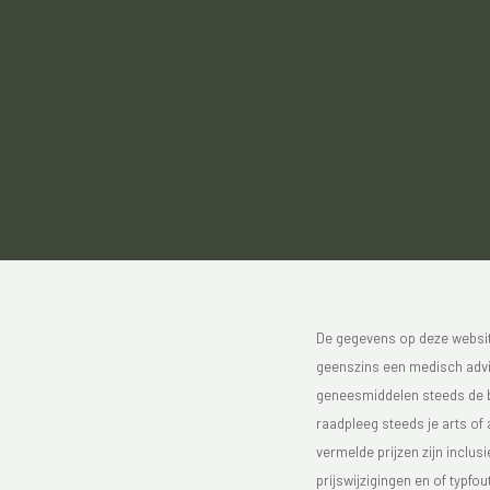
De gegevens op deze website
geenszins een medisch advie
geneesmiddelen steeds de bijs
raadpleeg steeds je arts of
vermelde prijzen zijn inclu
prijswijzigingen en of typfou