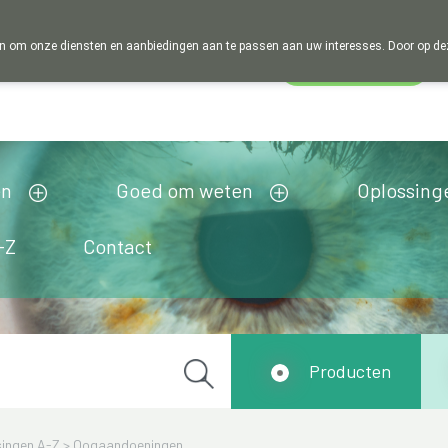
 om onze diensten en aanbiedingen aan te passen aan uw interesses. Door op deze w
Wachtdienst
Vandaag
Nu
gesloten
en
Goed om weten
Oplossing
-Z
Contact
Producten
ingen A-Z
>
Oogaandoeningen