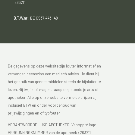
263211
B.T.W.nr.:
BE 0537 443 148
De gegevens op deze website zijn louter informatief en
vervangen geenszins een medisch advies. Je dient bij
het gebruik van geneesmiddelen steeds de bijsluiter te
lezen. Bij twijfel of vragen, raadpleeg steeds je arts of
apotheker. Alle op onze website vermelde prijzen zijn
inclusief BTW en onder voorbehoud van
prijswijzigingen en of typfouten.
VERANTWOORDELIJKE APOTHEKER: Vanoppré Inge
VERGUNNINGSNUMMER van de apotheek :
263211