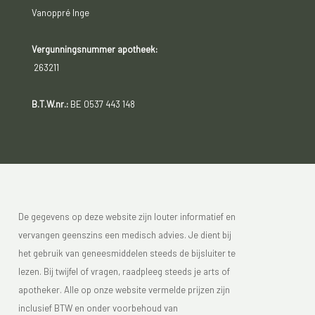
Vanoppré Inge
Vergunningsnummer apotheek:
263211
B.T.W.nr.:
BE 0537 443 148
De gegevens op deze website zijn louter informatief en
vervangen geenszins een medisch advies. Je dient bij
het gebruik van geneesmiddelen steeds de bijsluiter te
lezen. Bij twijfel of vragen, raadpleeg steeds je arts of
apotheker. Alle op onze website vermelde prijzen zijn
inclusief BTW en onder voorbehoud van