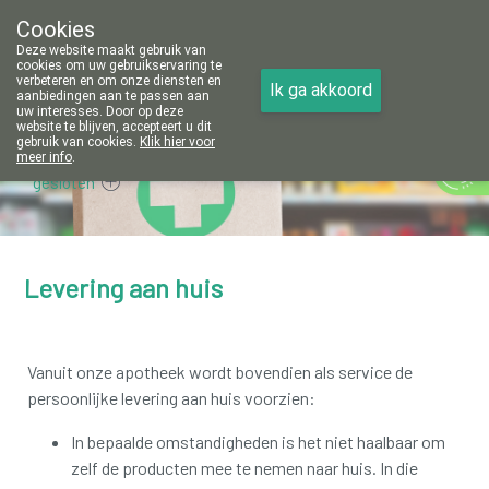
Cookies
Apotheek Vanoppré Tienen
Deze website maakt gebruik van
016/81 14 80
cookies om uw gebruikservaring te
verbeteren en om onze diensten en
Ik ga akkoord
aanbiedingen aan te passen aan
uw interesses. Door op deze
website te blijven, accepteert u dit
gebruik van cookies.
Klik hier voor
meer info
.
gesloten
Levering aan huis
Vanuit onze apotheek wordt bovendien als service de
persoonlijke levering aan huis voorzien:
In bepaalde omstandigheden is het niet haalbaar om
zelf de producten mee te nemen naar huis.
In die