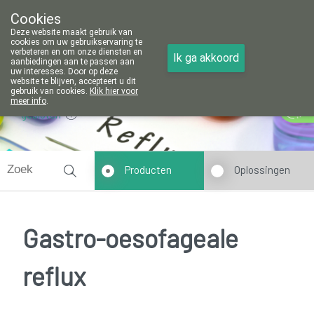
Cookies
Apotheek Vanoppré Tienen
Deze website maakt gebruik van
016/81 14 80
cookies om uw gebruikservaring te
verbeteren en om onze diensten en
Ik ga akkoord
aanbiedingen aan te passen aan
uw interesses. Door op deze
website te blijven, accepteert u dit
gebruik van cookies.
Klik hier voor
meer info
.
gesloten
Producten
Oplossingen
Gastro-oesofageale
reflux