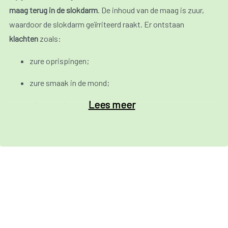
maag terug in de slokdarm
. De inhoud van de maag is zuur,
waardoor de slokdarm geïrriteerd raakt. Er ontstaan
klachten
zoals:
zure oprispingen;
zure smaak in de mond;
Lees meer
pijn op de borst;
hoestbuien, keelpijn;
slechte adem.
Klachten treden voornamelijk op
na de maaltijd
en bij bukken
of liggen.
Reflux is een vaak voorkomende aandoening maar de
meeste mensen hebben er maar af en toe last van. Via een