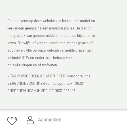
De gegevens op deze website zijn louter informatief en
vervangen geenszins een medisch advies. Je dient bij
het gebruik van geneesmiddelen steeds de bijsluiter te
lezen. Bij twijfel of vragen, raadpleeg steeds je arts of
apotheker. Alle op onze website vermelde prijzen zijn
inclusief BTW en onder voorbehoud van
prijswijzigingen en of typfouten.
VERANTWOORDELIJKE APOTHEKER: Vanoppré Inge
VERGUNNINGSNUMMER van de apotheek :
263211
ONDERNEMINGSNUMMER:
BE 0537 443 148
Je vindt Apotheek Vanoppré Tienen in de FAGG lijst van
Aanmelden
de apotheken die vergund zijn. Het FAGG (
www.fagg.be)