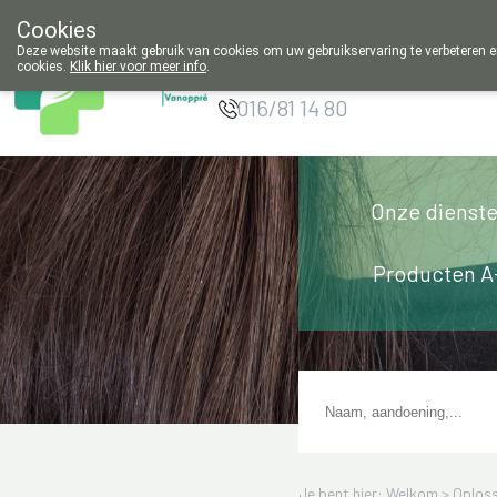
Cookies
Apotheek
Deze website maakt gebruik van cookies om uw gebruikservaring te verbeteren en
Vanoppré Tienen
cookies.
Klik hier voor meer info
.
g
016/81 14 80
Onze dienst
Producten A
Je bent hier: Welkom >
Oploss