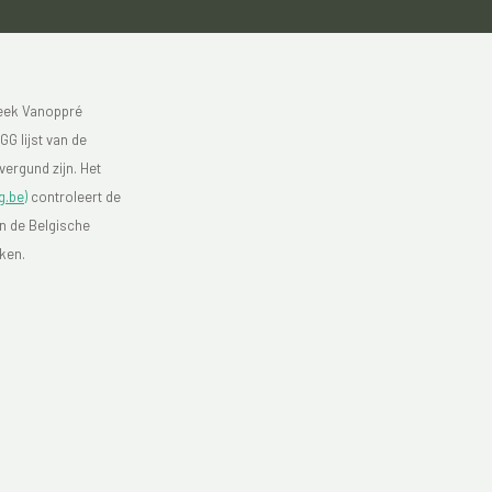
heek Vanoppré
GG lijst van de
vergund zijn. Het
g.be)
controleert de
an de Belgische
eken.