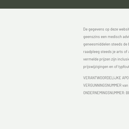
De gegevens op deze website
geenszins een medisch advie
geneesmiddelen steeds de bijs
raadpleeg steeds je arts of
vermelde prijzen zijn inclu
prijswijzigingen en of typfou
VERANTWOORDELIJKE APOT
VERGUNNINGSNUMMER van d
ONDERNEMINGSNUMMER:
B