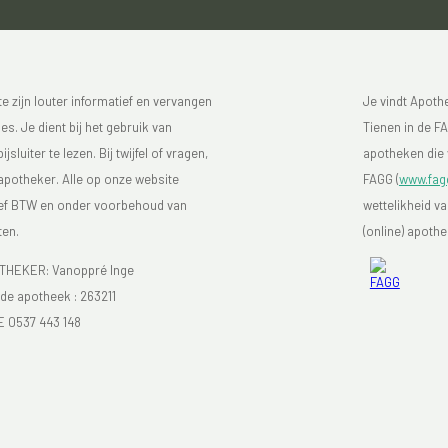
 zijn louter informatief en vervangen
Je vindt Apot
s. Je dient bij het gebruik van
Tienen in de FA
luiter te lezen. Bij twijfel of vragen,
apotheken die 
 apotheker. Alle op onze website
FAGG (
www.fag
sief BTW en onder voorbehoud van
wettelikheid v
ten.
(online) apoth
HEKER: Vanoppré Inge
e apotheek :
263211
E 0537 443 148