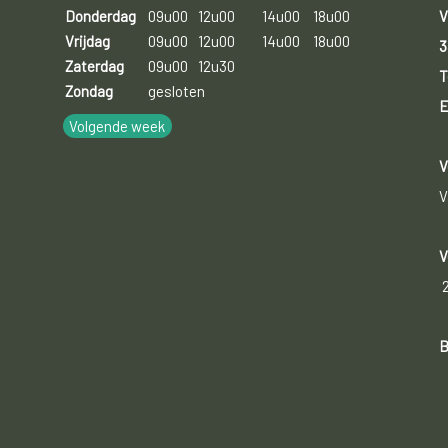
V
Donderdag
09u00
12u00
14u00
18u00
Vrijdag
09u00
12u00
14u00
18u00
3
Zaterdag
09u00
12u30
T
Zondag
gesloten
E
Volgende week
V
V
V
B