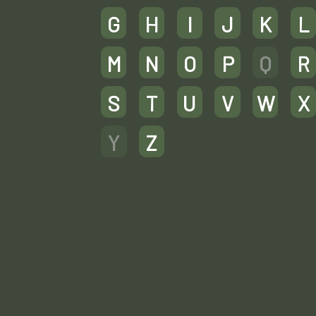
G
H
I
J
K
L
M
N
O
P
Q
R
S
T
U
V
W
X
Y
Z