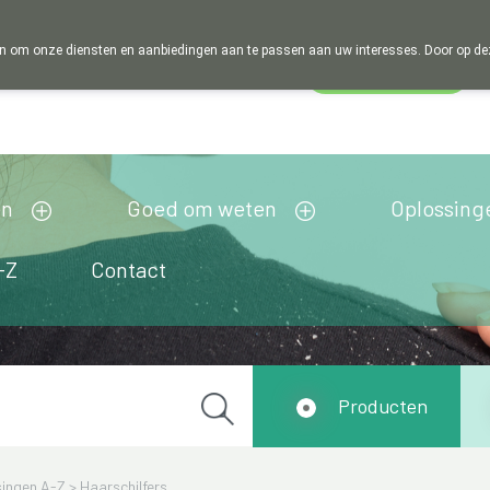
 om onze diensten en aanbiedingen aan te passen aan uw interesses. Door op deze w
Wachtdienst
esloten
en
Goed om weten
Oplossing
-Z
Contact
Producten
ingen A-Z
>
Haarschilfers