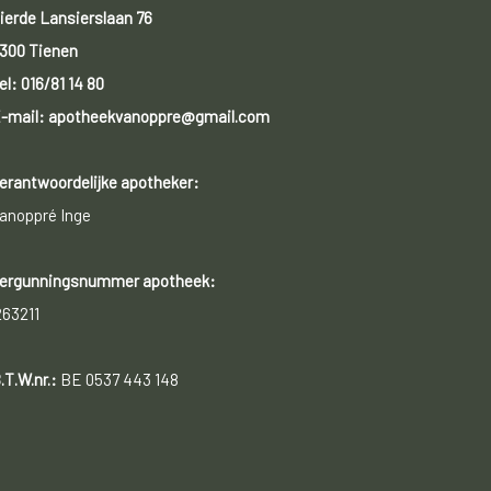
ierde Lansierslaan 76
300 Tienen
el:
016/81 14 80
-mail: apotheekvanoppre@gmail.com
erantwoordelijke apotheker:
anoppré Inge
ergunningsnummer apotheek:
263211
.T.W.nr.:
BE 0537 443 148