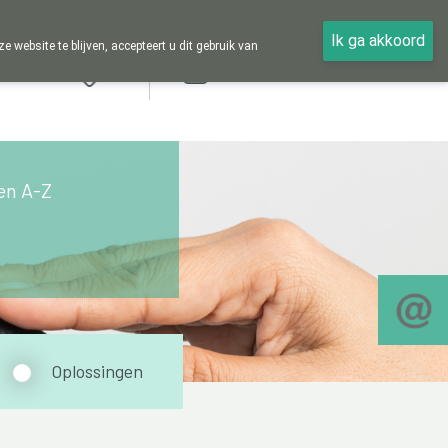
Ik ga akkoord
ebsite te blijven, accepteert u dit gebruik van
Aanmelden
en A-Z
Oplossingen