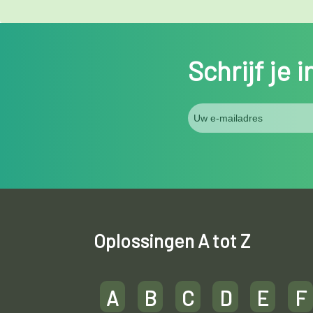
Schrijf je 
Oplossingen A tot Z
A
B
C
D
E
F