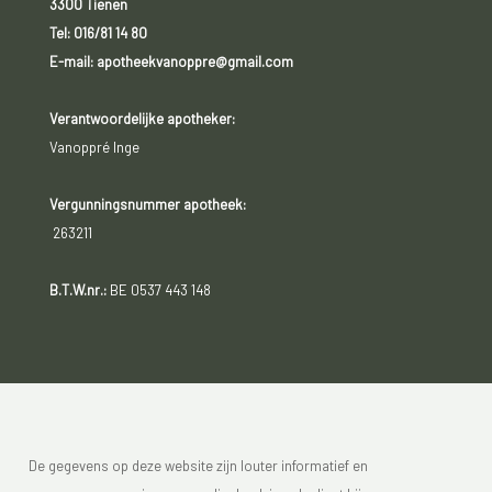
3300 Tienen
Tel:
016/81 14 80
E-mail: apotheekvanoppre@gmail.com
Verantwoordelijke apotheker:
Vanoppré Inge
Vergunningsnummer apotheek:
263211
B.T.W.nr.:
BE 0537 443 148
De gegevens op deze website zijn louter informatief en