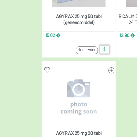
AGYRAX 25 mg 50 tabl
R CALM 
(geneesmiddel)
24 
15,02 �
12,90 �
Reserveer
AGYRAX 25 mg 20 tabl