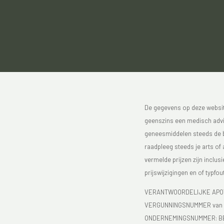
De gegevens op deze website
geenszins een medisch advie
geneesmiddelen steeds de bijs
raadpleeg steeds je arts of
vermelde prijzen zijn inclu
prijswijzigingen en of typfou
VERANTWOORDELIJKE APOT
VERGUNNINGSNUMMER van d
ONDERNEMINGSNUMMER:
B