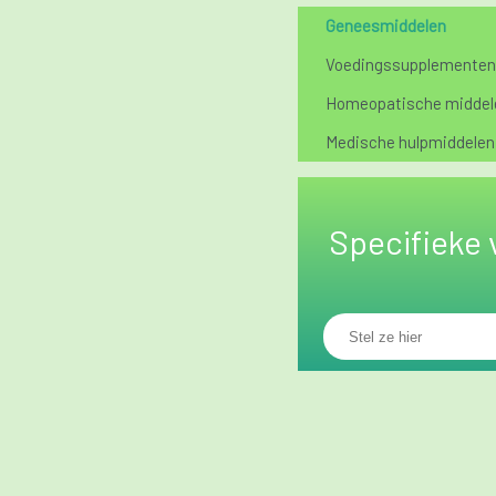
Geneesmiddelen
Voedingssupplementen
Homeopatische middel
Medische hulpmiddelen
Specifieke 