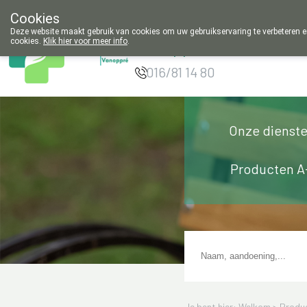
Cookies
Apotheek
Deze website maakt gebruik van cookies om uw gebruikservaring te verbeteren en
cookies.
Klik hier voor meer info
.
Vanoppré Tienen
g
016/81 14 80
Onze dienst
Producten A
Je bent hier: Welkom >
Produ