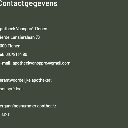
Contactgegevens
potheek Vanoppré Tienen
ierde Lansierslaan 76
300 Tienen
el:
016/81 14 80
-mail: apotheekvanoppre@gmail.com
erantwoordelijke apotheker:
anoppré Inge
ergunningsnummer apotheek:
263211