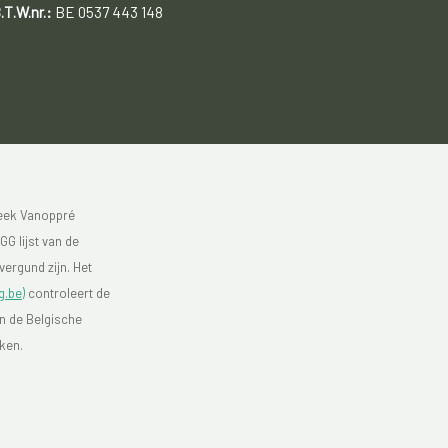
.T.W.nr.:
BE 0537 443 148
heek Vanoppré
GG lijst van de
vergund zijn. Het
g.be)
controleert de
an de Belgische
eken.