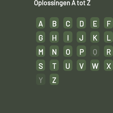
Oplossingen A tot Z
A
B
C
D
E
F
G
H
I
J
K
L
M
N
O
P
Q
R
S
T
U
V
W
X
Y
Z