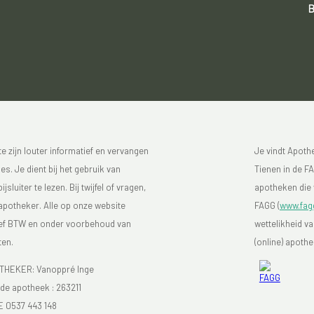
B
 zijn louter informatief en vervangen
Je vindt Apot
s. Je dient bij het gebruik van
Tienen in de FA
luiter te lezen. Bij twijfel of vragen,
apotheken die 
 apotheker. Alle op onze website
FAGG (
www.fag
sief BTW en onder voorbehoud van
wettelikheid v
ten.
(online) apoth
HEKER: Vanoppré Inge
e apotheek :
263211
E 0537 443 148