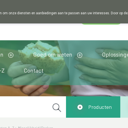
 om onze diensten en aanbiedingen aan te passen aan uw interesses. Door op deze w
Wachtdienst
esloten
en
Goed om weten
Oplossing
-Z
Contact
Producten
cten A-Z
>
Misselijkheid/Braken