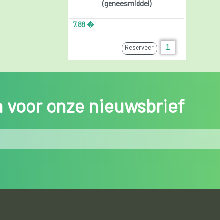
(geneesmiddel)
7,88 �
Reserveer
in voor onze nieuwsbrief